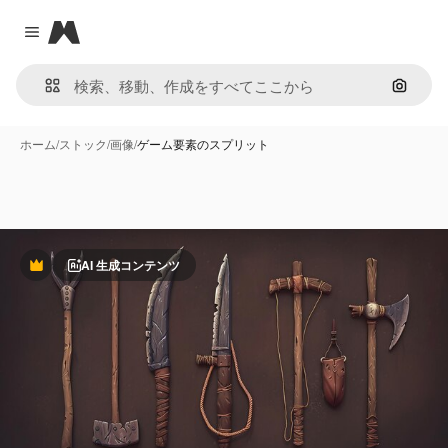
Magnific
Close menu
画像で
ホーム
/
ストック
/
画像
/
ゲーム要素のスプリット
AI 生成コンテンツ
Premium