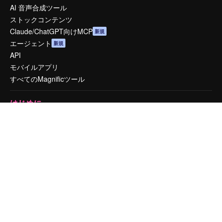
AI 音声合成ツール
ストックコンテンツ
Claude/ChatGPT向けMCP
新規
エージェント
新規
API
モバイルアプリ
すべてのMagnificツール
はじめに
Academy
ドキュメント
サポート
利用規約
プライバシーポリシー
オリジナル
新規
クッキーポリシー
トラストセンター
アフィリエイト