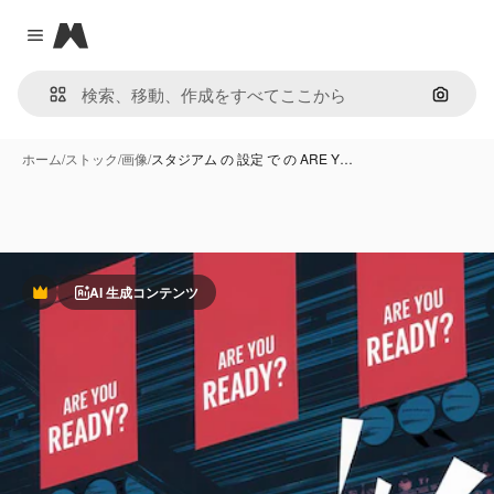
Magnific
Close menu
画像で
ホーム
/
ストック
/
画像
/
スタジアム の 設定 で の ARE Y…
AI 生成コンテンツ
Premium