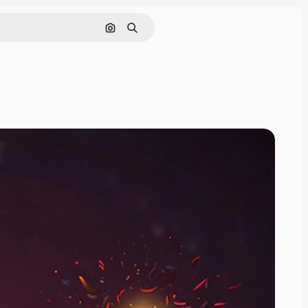
画像で検索
検索