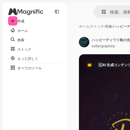
作成
ホーム
/
ストック
/
画像
/
ハッピー
ホーム
検索
sufiangraphics
ストック
もっと詳しく
AI 生成コンテン
Premium
すべてのツール