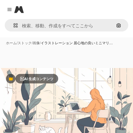
Magnific
Close menu
画像で
ホーム
/
ストック
/
画像
/
イラストレーション 居心地の良いミニマリ…
AI 生成コンテンツ
Premium