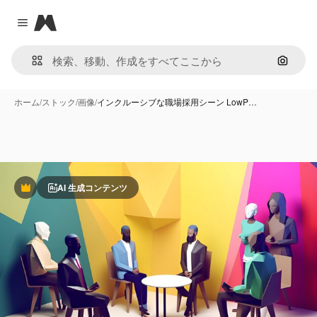
Magnific
Close menu
画像で
ホーム
/
ストック
/
画像
/
インクルーシブな職場採用シーン LowP…
AI 生成コンテンツ
Premium