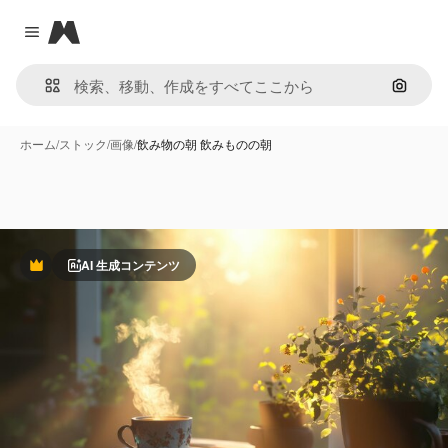
Magnific
Close menu
画像で
ホーム
/
ストック
/
画像
/
飲み物の朝 飲みものの朝
AI 生成コンテンツ
Premium