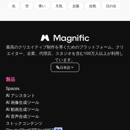
光
空
青い
天気
太陽
自然
日の出
背
最高のクリエイティブ制作を導くためのプラットフォーム。クリ
エイター、企業、代理店、スタジオを含む100万人以上が利用し
ています。
日本語
製品
Spaces
AI アシスタント
AI 画像生成ツール
AI 動画生成ツール
AI 音声合成ツール
ストックコンテンツ
Claude/ChatGPT向けMCP
新規