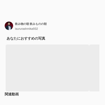
飲み物の朝 飲みものの朝
isururashmika932
あなたにおすすめの写真
関連動画
Premium
Premium
AIによって生成されました。
Premium
Premium
AIによっ