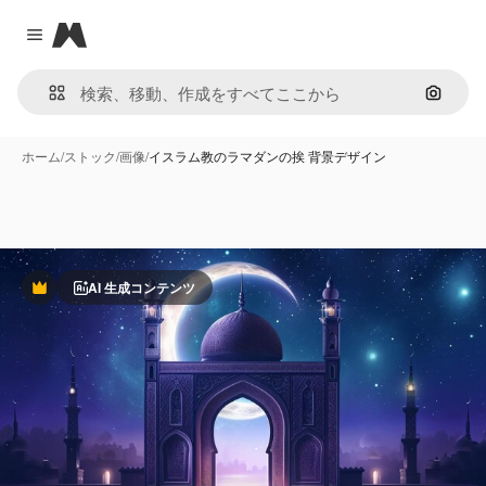
Magnific
Close menu
画像で
ホーム
/
ストック
/
画像
/
イスラム教のラマダンの挨 背景デザイン
AI 生成コンテンツ
Premium