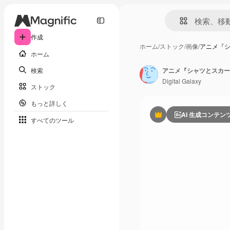
作成
ホーム
/
ストック
/
画像
/
アニメ『シ
ホーム
検索
アニメ『シャツとスカー
Digital Galaxy
ストック
もっと詳しく
AI 生成コンテン
Premium
すべてのツール