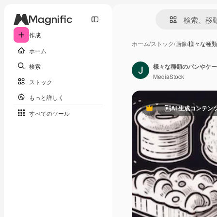
作成
ホーム
/
ストック
/
画像
/
様々な種
ホーム
検索
様々な種類のパンやケー
MediaStock
ストック
もっと詳しく
AI 生成コンテン
Premium
すべてのツール