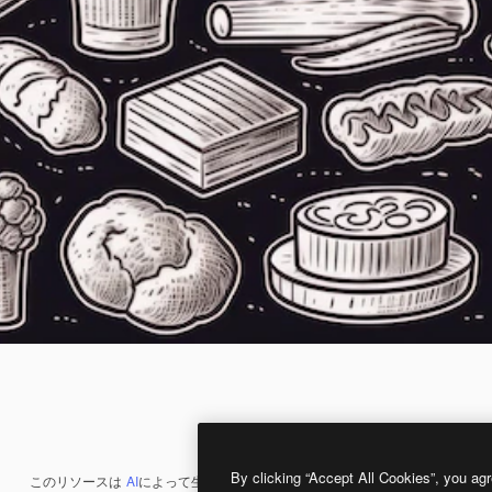
By clicking “Accept All Cookies”, you agr
このリソースは
AI
によって生成されたものです。
AI画像生成ツール
を使うと