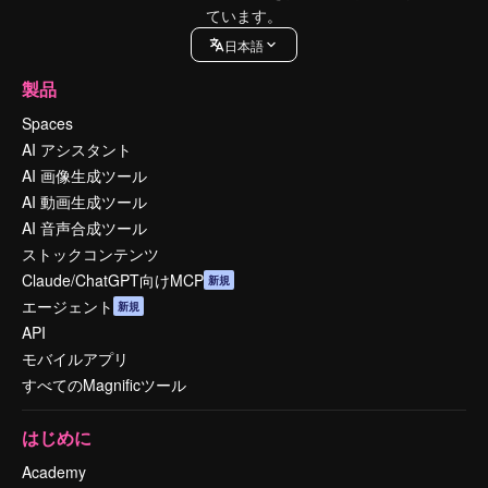
ています。
日本語
製品
Spaces
AI アシスタント
AI 画像生成ツール
AI 動画生成ツール
AI 音声合成ツール
ストックコンテンツ
Claude/ChatGPT向けMCP
新規
エージェント
新規
API
モバイルアプリ
すべてのMagnificツール
はじめに
Academy