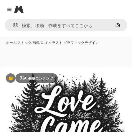
Magnific
Close menu
画像で
ホーム
/
ストック
/
画像
/
ロゴ イラスト グラフィックデザイン
AI 生成コンテンツ
Premium