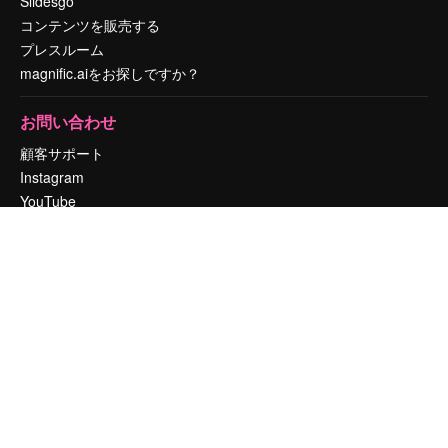
Slidesgo
コンテンツを販売する
プレスルーム
magnific.aiをお探しですか？
お問い合わせ
顧客サポート
Instagram
YouTube
LinkedIn
TikTok
Discord
X
Reddit
Copyright © 2010-
2026
Freepik Company S.L.U.
無断複写・転載を禁じま
す
.