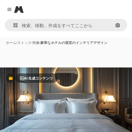
Magnific
Close menu
画像で
ホーム
/
ストック
/
画像
/
豪華なホテルの寝室のインテリアデザイン
AI 生成コンテンツ
Premium