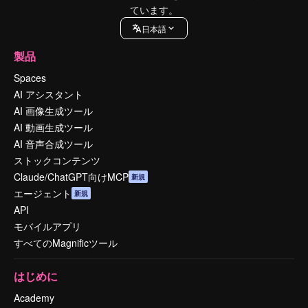
ています。
日本語
製品
Spaces
AI アシスタント
AI 画像生成ツール
AI 動画生成ツール
AI 音声合成ツール
ストックコンテンツ
Claude/ChatGPT向けMCP
新規
エージェント
新規
API
モバイルアプリ
すべてのMagnificツール
はじめに
Academy