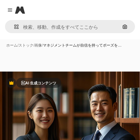
Magnific
Close menu
画像で
ホーム
/
ストック
/
画像
/
マネジメントチームが自信を持ってポーズを…
AI 生成コンテンツ
Premium