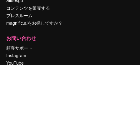
Slidesgo
コンテンツを販売する
プレスルーム
magnific.aiをお探しですか？
お問い合わせ
顧客サポート
Instagram
YouTube
LinkedIn
TikTok
Discord
X
Reddit
Copyright © 2010-
2026
Freepik Company S.L.U.
無断複写・転載を禁じま
す
.