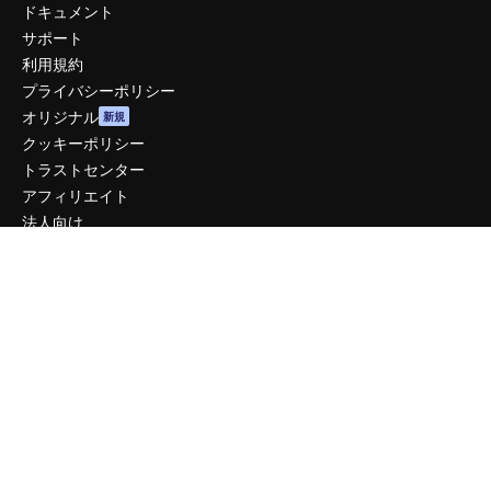
ドキュメント
サポート
利用規約
プライバシーポリシー
オリジナル
新規
クッキーポリシー
トラストセンター
アフィリエイト
法人向け
運営
料金
会社概要
Reviews
採用情報
検索トレンド
ブログ
イベント