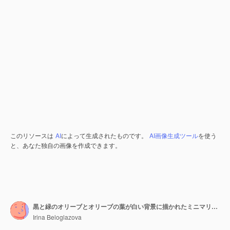
このリソースは
AI
によって生成されたものです。
AI画像生成ツール
を使う
と、あなた独自の画像を作成できます。
黒と緑のオリーブとオリーブの葉が白い背景に描かれたミニマリストの境界線は豊富なコピースペースを持つ洗練されきれいなデザインを提供します xAxA
Irina Beloglazova