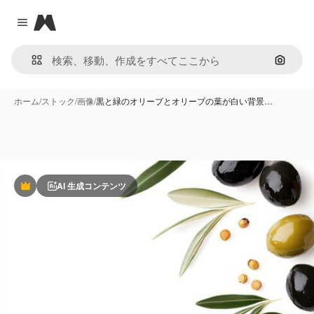
Magnific
Close menu
画像で
ホーム
/
ストック
/
画像
/
黒と緑のオリーブとオリーブの葉が白い背景…
AI 生成コンテンツ
Premium