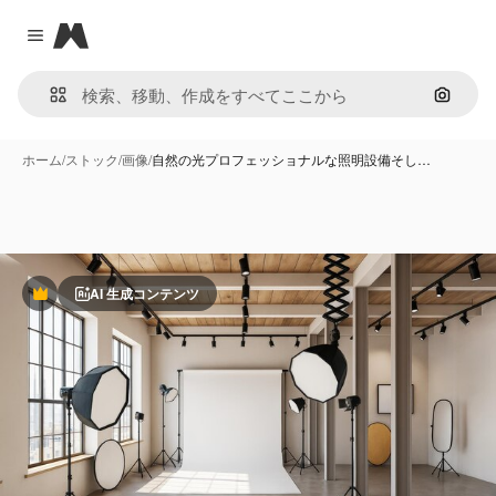
Magnific
Close menu
画像で
ホーム
/
ストック
/
画像
/
自然の光プロフェッショナルな照明設備そし…
AI 生成コンテンツ
Premium