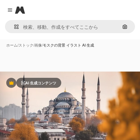
Magnific
Close menu
画像で
ホーム
/
ストック
/
画像
/
モスクの背景 イラスト AI 生成
AI 生成コンテンツ
Premium