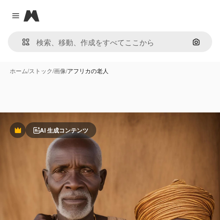
Magnific
Close menu
画像で
ホーム
/
ストック
/
画像
/
アフリカの老人
AI 生成コンテンツ
Premium