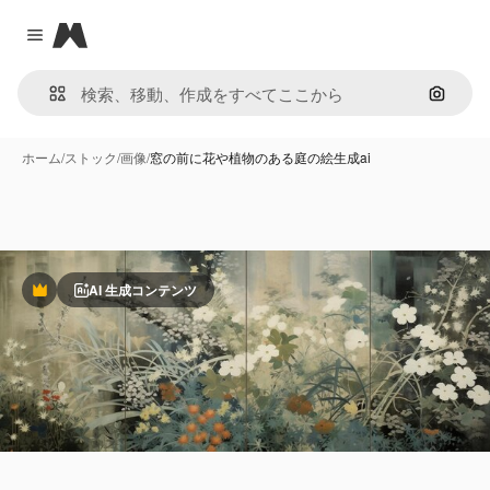
Magnific
Close menu
画像で
ホーム
/
ストック
/
画像
/
窓の前に花や植物のある庭の絵生成ai
AI 生成コンテンツ
Premium