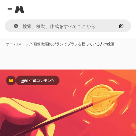
Magnific
Close menu
画像で
ホーム
/
ストック
/
画像
/
絵画のブラシでブラシを握っている人の絵画
AI 生成コンテンツ
Premium