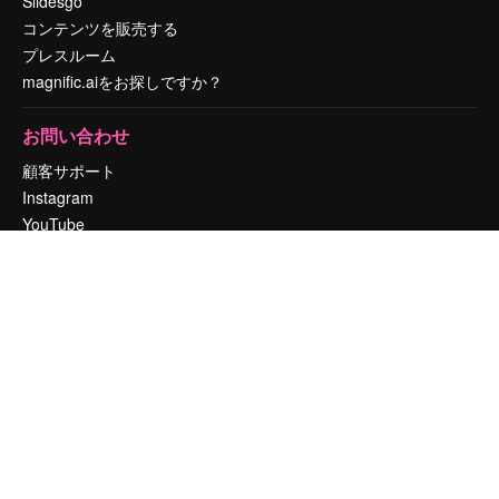
Slidesgo
コンテンツを販売する
プレスルーム
magnific.aiをお探しですか？
お問い合わせ
顧客サポート
Instagram
YouTube
LinkedIn
TikTok
Discord
X
Reddit
Copyright © 2010-
2026
Freepik Company S.L.U.
無断複写・転載を禁じま
す
.