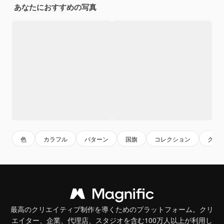
あなたにおすすめの写真
色
カラフル
パターン
国旗
コレクション
クリ
最高のクリエイティブ制作を導くためのプラットフォーム。クリ
エイター、企業、代理店、スタジオを含む100万人以上が利用し