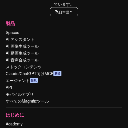
ています。
日本語
製品
Spaces
AI アシスタント
AI 画像生成ツール
AI 動画生成ツール
AI 音声合成ツール
ストックコンテンツ
Claude/ChatGPT向けMCP
新規
エージェント
新規
API
モバイルアプリ
すべてのMagnificツール
はじめに
Academy