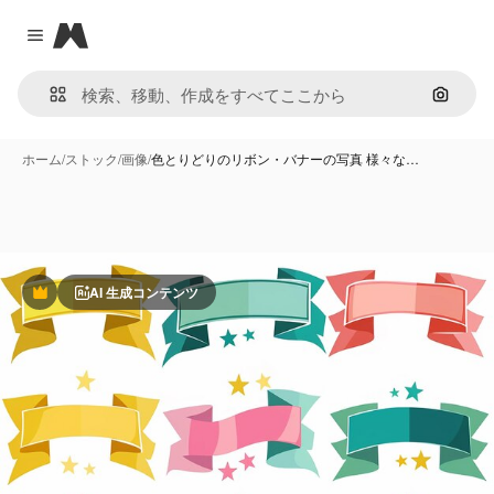
Magnific
Close menu
画像で
ホーム
/
ストック
/
画像
/
色とりどりのリボン・バナーの写真 様々な…
AI 生成コンテンツ
Premium