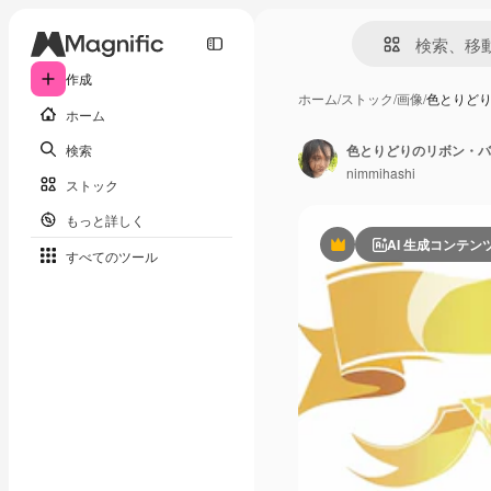
作成
ホーム
/
ストック
/
画像
/
色とりどり
ホーム
検索
色とりどりのリボン・バ
nimmihashi
ストック
もっと詳しく
AI 生成コンテン
Premium
すべてのツール