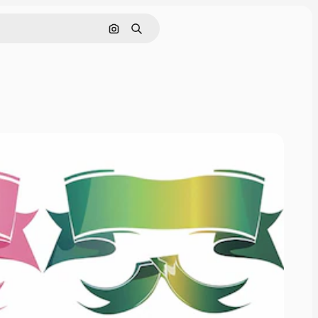
画像で検索
検索