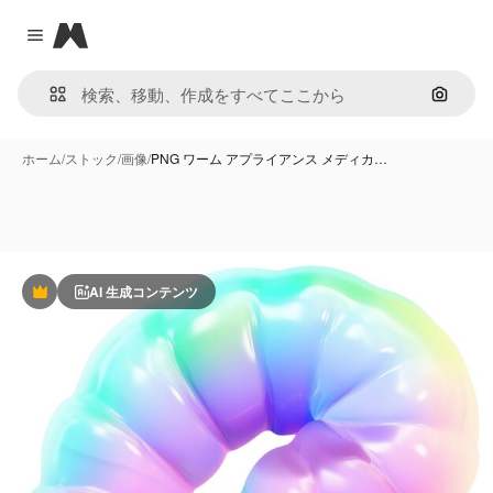
Magnific
Close menu
画像で
ホーム
/
ストック
/
画像
/
PNG ワーム アプライアンス メディカ…
AI 生成コンテンツ
Premium