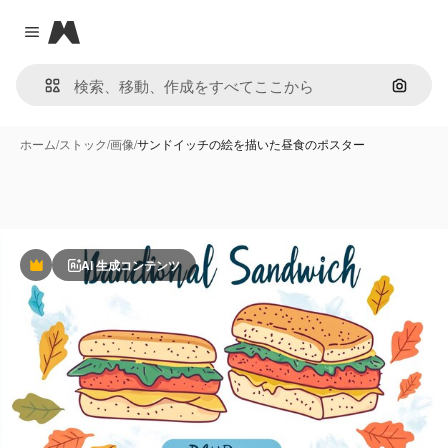
Magnific
Close menu
画像で
ホーム
/
ストック
/
画像
/
サンドイッチの絵を描いた昼食のポスター
AI 生成コンテンツ
Premium