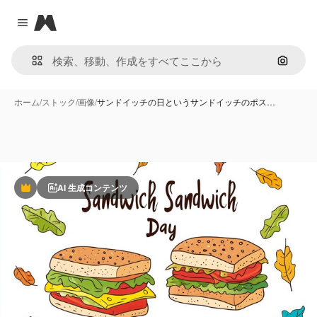
Magnific
Close menu
画像で
ホーム
/
ストック
/
画像
/
サンドイッチの日というサンドイッチのポス…
AI 生成コンテンツ
Premium