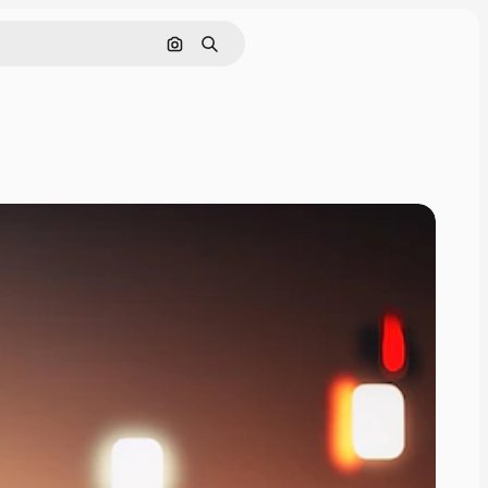
画像で検索
検索