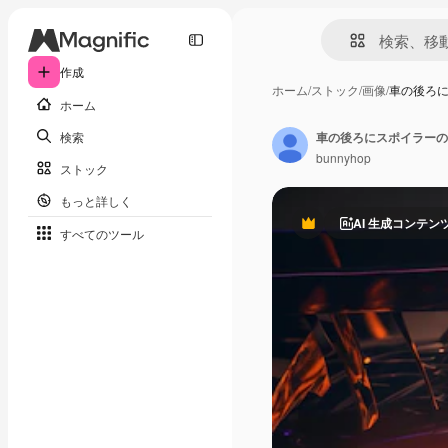
作成
ホーム
/
ストック
/
画像
/
車の後ろ
ホーム
検索
車の後ろにスポイラーの
bunnyhop
ストック
もっと詳しく
AI 生成コンテン
Premium
すべてのツール