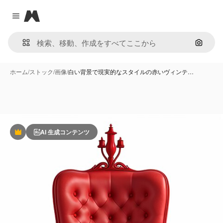
Magnific
Close menu
画像で
ホーム
/
ストック
/
画像
/
白い背景で現実的なスタイルの赤いヴィンテ…
AI 生成コンテンツ
Premium