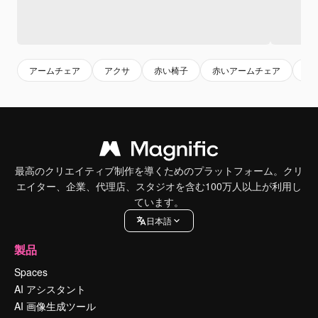
アームチェア
アクサ
赤い椅子
赤いアームチェア
ヴ
最高のクリエイティブ制作を導くためのプラットフォーム。クリ
エイター、企業、代理店、スタジオを含む100万人以上が利用し
ています。
日本語
製品
Spaces
AI アシスタント
AI 画像生成ツール