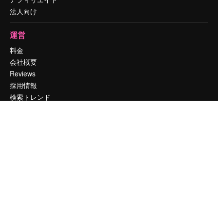
法人向け
運営
料金
会社概要
Reviews
採用情報
検索トレンド
ブログ
イベント
Slidesgo
コンテンツを販売する
プレスルーム
magnific.aiをお探しですか？
お問い合わせ
顧客サポート
Instagram