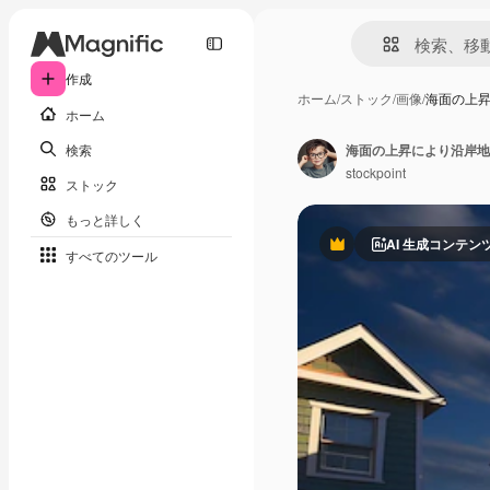
作成
ホーム
/
ストック
/
画像
/
海面の上
ホーム
検索
海面の上昇により沿岸地
stockpoint
ストック
もっと詳しく
AI 生成コンテン
Premium
すべてのツール