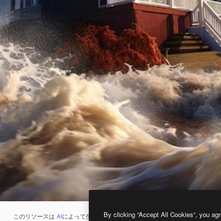
By clicking “Accept All Cookies”, you agr
このリソースは
AI
によって生成されたものです。
AI画像生成ツール
を使うと