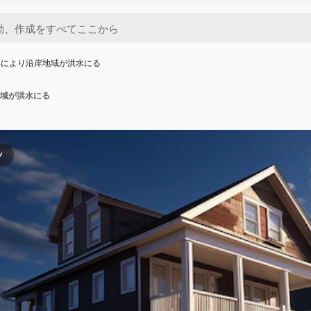
昇により沿岸地域が洪水にる
域が洪水にる
ツ