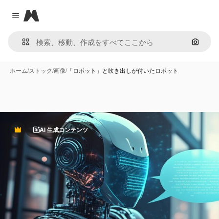
Magnific
Close menu
画像で
ホーム
/
ストック
/
画像
/
「ロボット」と吹き出しが付いたロボット
AI 生成コンテンツ
Premium