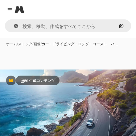
Magnific
Close menu
画像で
ホーム
/
ストック
/
画像
/
カー・ドライビング・ロング・コースト・ハ…
AI 生成コンテンツ
Premium