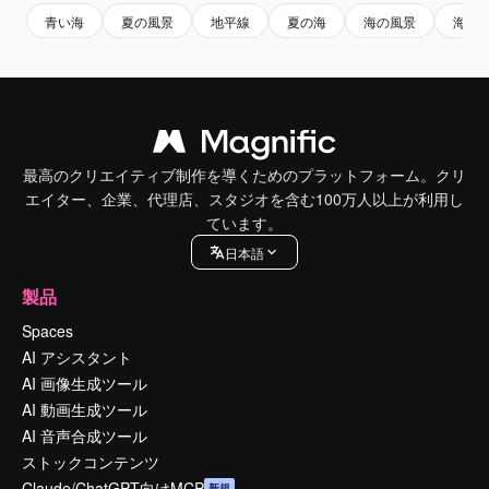
青い海
夏の風景
地平線
夏の海
海の風景
海岸
最高のクリエイティブ制作を導くためのプラットフォーム。クリ
エイター、企業、代理店、スタジオを含む100万人以上が利用し
ています。
日本語
製品
Spaces
AI アシスタント
AI 画像生成ツール
AI 動画生成ツール
AI 音声合成ツール
ストックコンテンツ
Claude/ChatGPT向けMCP
新規