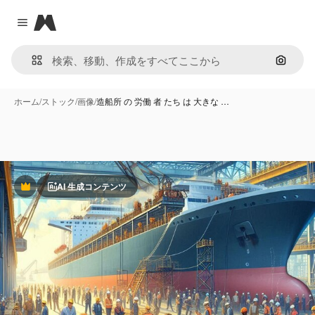
Magnific
Close menu
画像で
ホーム
/
ストック
/
画像
/
造船所 の 労働 者 たち は 大きな …
AI 生成コンテンツ
Premium