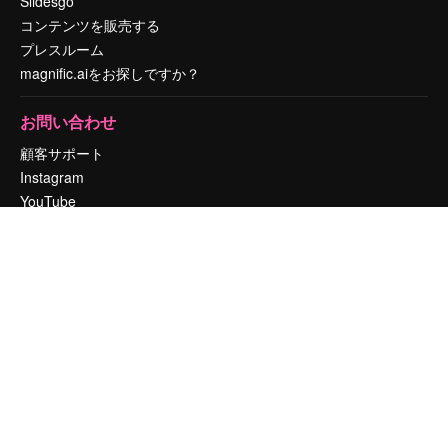
Slidesgo
コンテンツを販売する
プレスルーム
magnific.aiをお探しですか？
お問い合わせ
顧客サポート
Instagram
YouTube
LinkedIn
TikTok
Discord
X
Reddit
Copyright © 2010-
2026
Freepik Company S.L.U.
無断複写・転載を禁じま
す
.