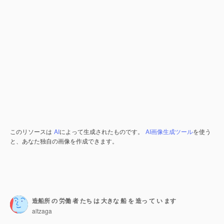
このリソースは
AI
によって生成されたものです。
AI画像生成ツール
を使う
と、あなた独自の画像を作成できます。
造船所 の 労働 者 たち は 大きな 船 を 造っ て い ます
altzaga