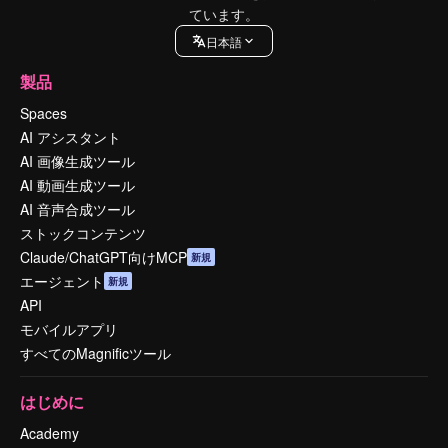
ています。
日本語
製品
Spaces
AI アシスタント
AI 画像生成ツール
AI 動画生成ツール
AI 音声合成ツール
ストックコンテンツ
Claude/ChatGPT向けMCP
新規
エージェント
新規
API
モバイルアプリ
すべてのMagnificツール
はじめに
Academy