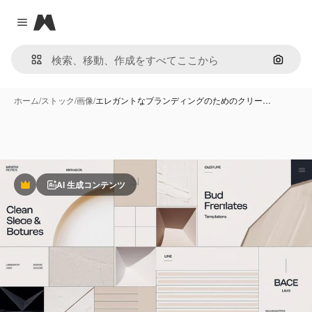
Magnific
Close menu
画像で
ホーム
/
ストック
/
画像
/
エレガントなブランディングのためのクリー…
AI 生成コンテンツ
Premium