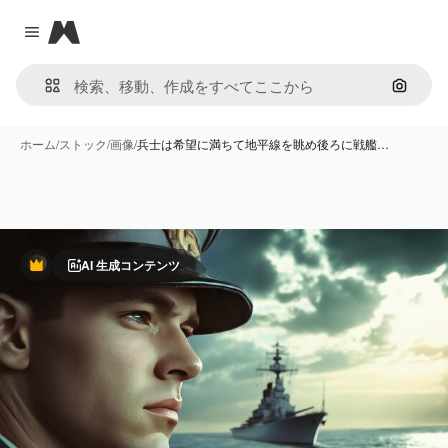
Magnific
Close menu
画像で
ホーム
/
ストック
/
画像
/
兵士は希望に満ちて地平線を眺め後ろに戦艦…
AI 生成コンテンツ
Premium