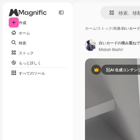
作成
ホーム
/
ストック
/
画像
/
白いカー
ホーム
検索
白いカードの積み重ねで
Misbah Bashir
ストック
もっと詳しく
AI 生成コンテン
Premium
すべてのツール