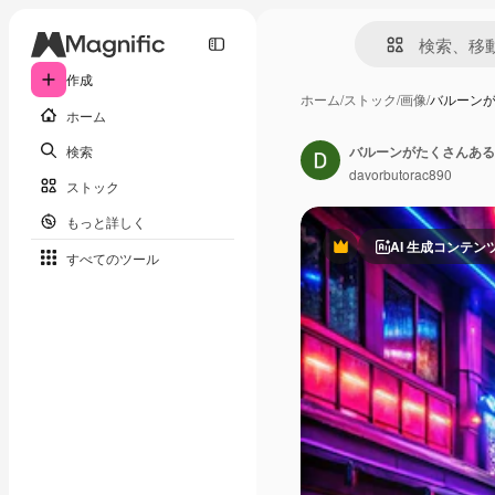
作成
ホーム
/
ストック
/
画像
/
バルーン
ホーム
検索
バルーンがたくさんある
davorbutorac890
ストック
もっと詳しく
AI 生成コンテン
Premium
すべてのツール