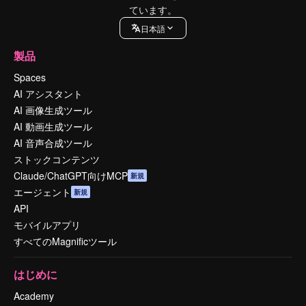
ています。
日本語
製品
Spaces
AI アシスタント
AI 画像生成ツール
AI 動画生成ツール
AI 音声合成ツール
ストックコンテンツ
Claude/ChatGPT向けMCP
新規
エージェント
新規
API
モバイルアプリ
すべてのMagnificツール
はじめに
Academy