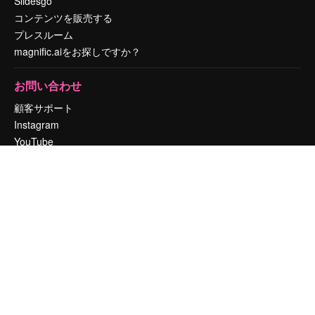
Slidesgo
コンテンツを販売する
プレスルーム
magnific.aiをお探しですか？
お問い合わせ
顧客サポート
Instagram
YouTube
LinkedIn
TikTok
Discord
X
Reddit
Copyright © 2010-
2026
Freepik Company S.L.U.
無断複写・転載を禁じま
す
.