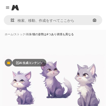
Magnific
Close menu
画像で
ホーム
/
ストック
/
画像
/
猫の姿勢は4つあり表情も異なる
AI 生成コンテンツ
Premium