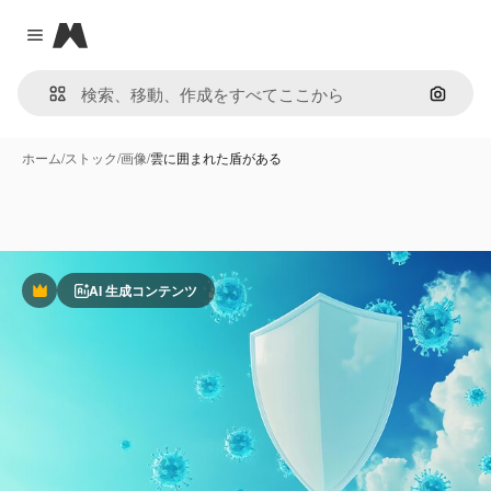
Magnific
Close menu
画像で
ホーム
/
ストック
/
画像
/
雲に囲まれた盾がある
AI 生成コンテンツ
Premium