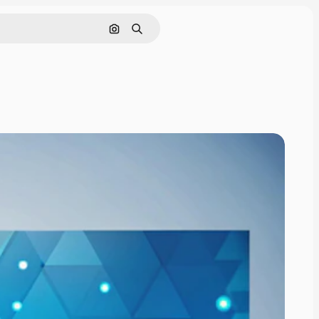
画像で検索
検索