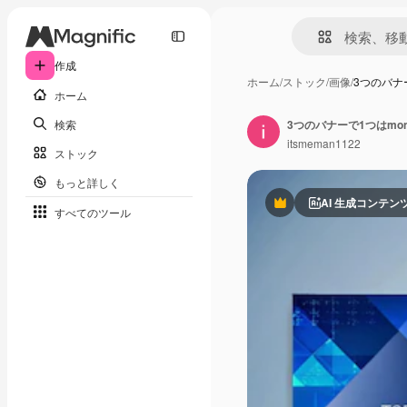
作成
ホーム
/
ストック
/
画像
/
3つのバナー
ホーム
検索
3つのバナーで1つはmon
itsmeman1122
ストック
もっと詳しく
AI 生成コンテン
Premium
すべてのツール