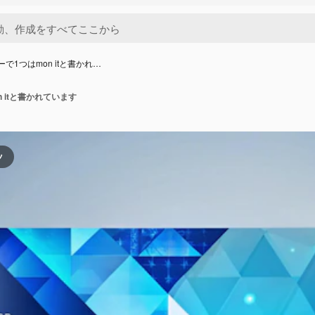
で1つはmon itと書かれ…
 itと書かれています
ツ