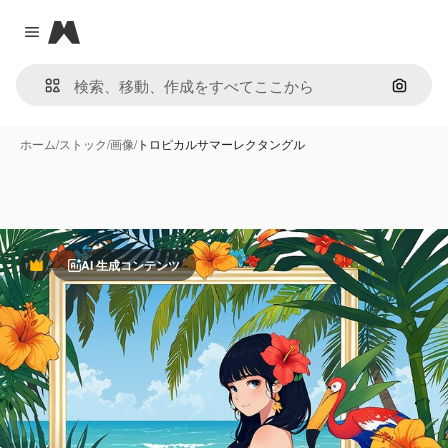
Magnific
Close menu
画像で
ホーム
/
ストック
/
画像
/
トロピカルサマーレクタングル
AI 生成コンテンツ
Premium