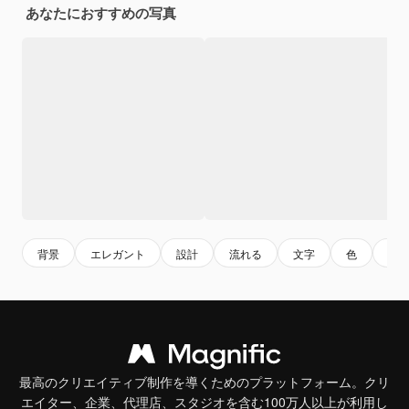
あなたにおすすめの写真
背景
エレガント
設計
流れる
文字
色
カ
最高のクリエイティブ制作を導くためのプラットフォーム。クリ
エイター、企業、代理店、スタジオを含む100万人以上が利用し