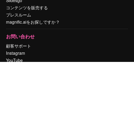
Slidesgo
コンテンツを販売する
プレスルーム
magnific.aiをお探しですか？
お問い合わせ
顧客サポート
Instagram
YouTube
LinkedIn
TikTok
Discord
X
Reddit
Copyright © 2010-
2026
Freepik Company S.L.U.
無断複写・転載を禁じま
す
.