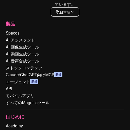
ています。
日本語
製品
Spaces
AI アシスタント
AI 画像生成ツール
AI 動画生成ツール
AI 音声合成ツール
ストックコンテンツ
Claude/ChatGPT向けMCP
新規
エージェント
新規
API
モバイルアプリ
すべてのMagnificツール
はじめに
Academy