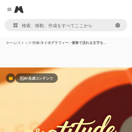
Magnific
Close menu
画像で
ホーム
/
ストック
/
画像
/
タイポグラフィー - 優雅で流れる文字を…
AI 生成コンテンツ
Premium