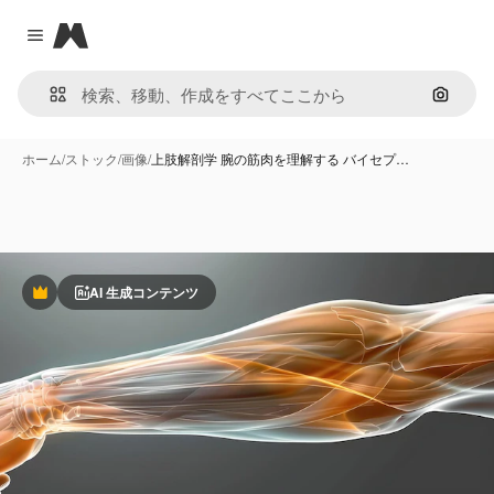
Magnific
Close menu
画像で
ホーム
/
ストック
/
画像
/
上肢解剖学 腕の筋肉を理解する バイセプ…
AI 生成コンテンツ
Premium