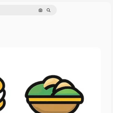
画像で検索
検索