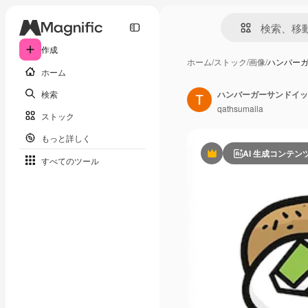
作成
ホーム
/
ストック
/
画像
/
ハンバー
ホーム
検索
ハンバーガーサンドイッ
qathsumaila
ストック
もっと詳しく
AI 生成コンテン
Premium
すべてのツール