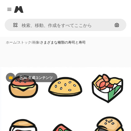
Magnific
Close menu
画像で
ホーム
/
ストック
/
画像
/
さまざまな種類の寿司と寿司
AI 生成コンテンツ
Premium