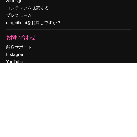
Slidesgo
コンテンツを販売する
プレスルーム
magnific.aiをお探しですか？
お問い合わせ
顧客サポート
Instagram
YouTube
LinkedIn
TikTok
Discord
X
Reddit
Copyright © 2010-
2026
Freepik Company S.L.U.
無断複写・転載を禁じま
す
.