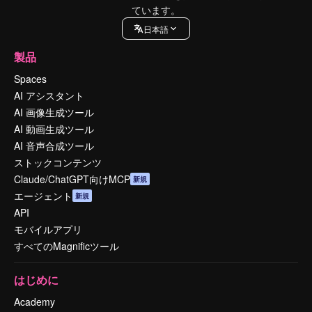
ています。
日本語
製品
Spaces
AI アシスタント
AI 画像生成ツール
AI 動画生成ツール
AI 音声合成ツール
ストックコンテンツ
Claude/ChatGPT向けMCP
新規
エージェント
新規
API
モバイルアプリ
すべてのMagnificツール
はじめに
Academy