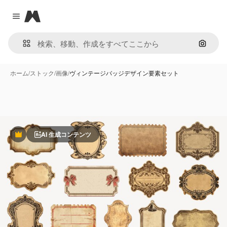
Magnific
Close menu
画像で
ホーム
/
ストック
/
画像
/
ヴィンテージバッジデザイン要素セット
AI 生成コンテンツ
Premium