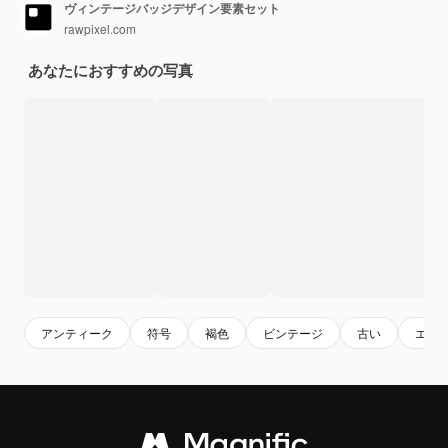
ヴィンテージバッジデザイン要素セット
rawpixel.com
あなたにおすすめの写真
アンティーク
符号
褐色
ビンテージ
古い
エレ