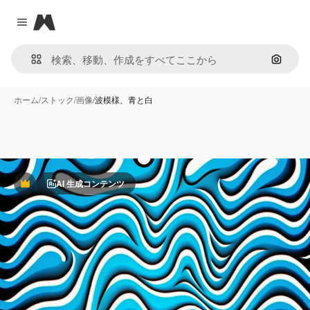
Magnific
Close menu
画像で
ホーム
/
ストック
/
画像
/
波模様、青と白
AI 生成コンテンツ
Premium