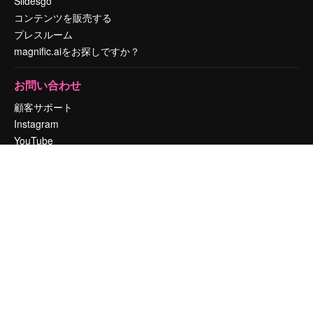
Slidesgo
コンテンツを販売する
プレスルーム
magnific.aiをお探しですか？
お問い合わせ
顧客サポート
Instagram
YouTube
LinkedIn
TikTok
Discord
X
Reddit
Copyright © 2010-
2026
Freepik Company S.L.U.
無断複写・転載を禁じま
す
.