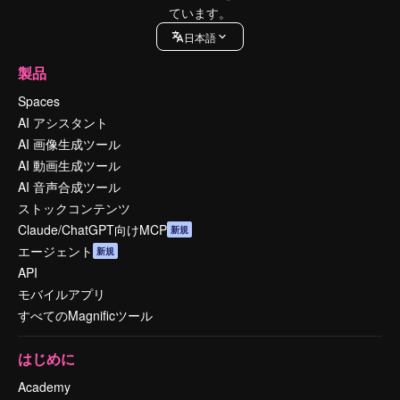
ています。
日本語
製品
Spaces
AI アシスタント
AI 画像生成ツール
AI 動画生成ツール
AI 音声合成ツール
ストックコンテンツ
Claude/ChatGPT向けMCP
新規
エージェント
新規
API
モバイルアプリ
すべてのMagnificツール
はじめに
Academy