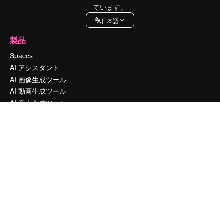
ています。
日本語
製品
Spaces
AI アシスタント
AI 画像生成ツール
AI 動画生成ツール
AI 音声合成ツール
ストックコンテンツ
Claude/ChatGPT向けMCP
新規
エージェント
新規
API
モバイルアプリ
すべてのMagnificツール
はじめに
Academy