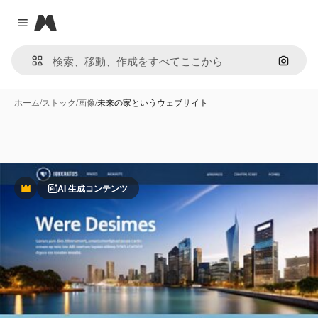
Magnific
Close menu
画像で
ホーム
/
ストック
/
画像
/
未来の家というウェブサイト
AI 生成コンテンツ
Premium