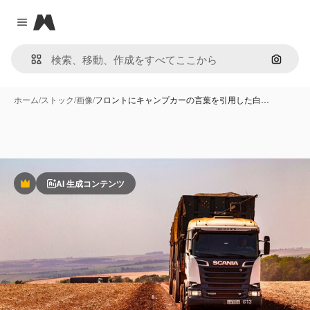
Magnific
Close menu
画像で
ホーム
/
ストック
/
画像
/
フロントにキャンプカーの言葉を引用した白…
AI 生成コンテンツ
Premium