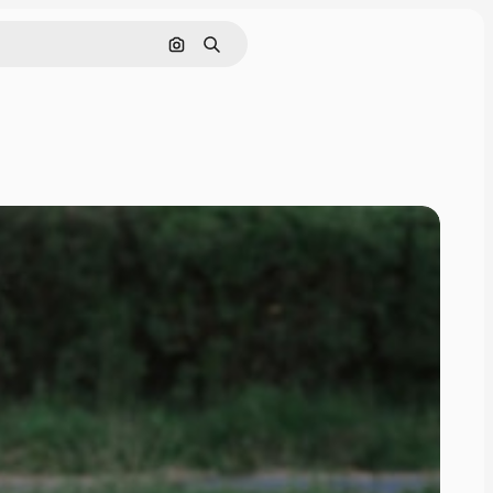
画像で検索
検索