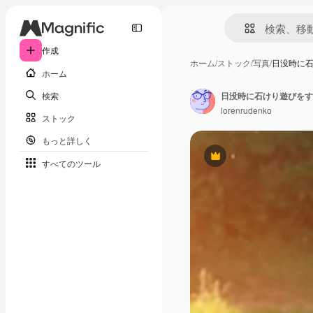
作成
ホーム
/
ストック
/
写真
/
日没時に石
ホーム
検索
日没時に石けり遊びをする
lorenrudenko
ストック
もっと詳しく
Premium
すべてのツール