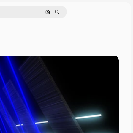
画像で検索
検索