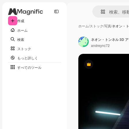
作成
ホーム
/
ストック
/
写真
/
ネオン・ト
ホーム
検索
andreync72
ストック
もっと詳しく
Premium
すべてのツール