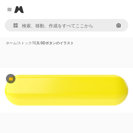
Magnific
Close menu
画像で
ホーム
/
ストック
/
写真
/
3Dボタンのイラスト
Premium