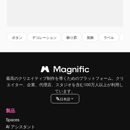
ボタン
デコレーション
飾り罫
装飾
ラベル
バ
最高のクリエイティブ制作を導くためのプラットフォーム。クリ
エイター、企業、代理店、スタジオを含む100万人以上が利用し
ています。
日本語
製品
Spaces
AI アシスタント