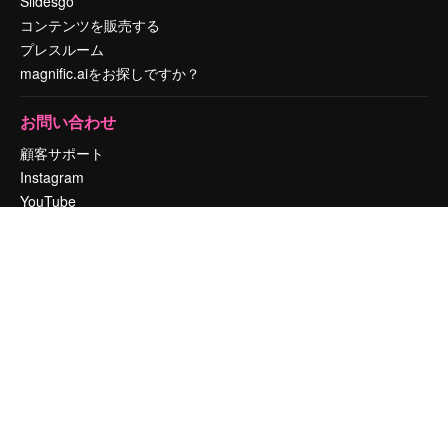
Slidesgo
コンテンツを販売する
プレスルーム
magnific.aiをお探しですか？
お問い合わせ
顧客サポート
Instagram
YouTube
LinkedIn
TikTok
Discord
X
Reddit
Copyright © 2010-
2026
Freepik Company S.L.U.
無断複写・転載を禁じま
す
.