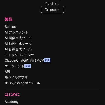
ています。
日本語
製品
Spaces
AI アシスタント
AI 画像生成ツール
AI 動画生成ツール
AI 音声合成ツール
ストックコンテンツ
Claude/ChatGPT向けMCP
新規
エージェント
新規
API
モバイルアプリ
すべてのMagnificツール
はじめに
Academy