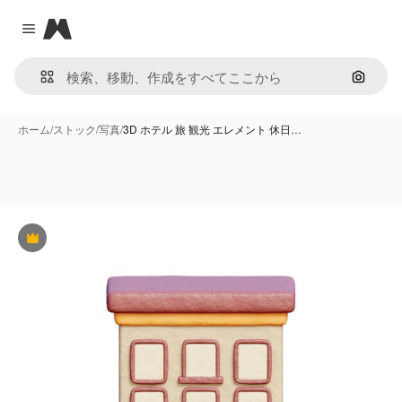
Magnific
Close menu
画像で
ホーム
/
ストック
/
写真
/
3D ホテル 旅 観光 エレメント 休日…
Premium