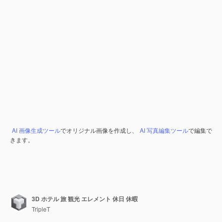
AI 画像生成ツール
でオリジナル画像を作成し、
AI 写真編集ツール
で編集で
きます。
3D ホテル 旅 観光 エレメント 休日 休暇
TripleT