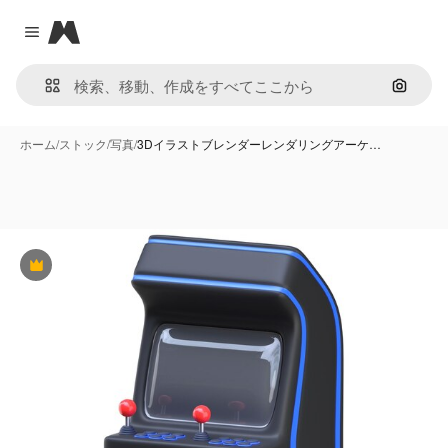
Magnific
Close menu
画像で
ホーム
/
ストック
/
写真
/
3Dイラストブレンダーレンダリングアーケ…
Premium