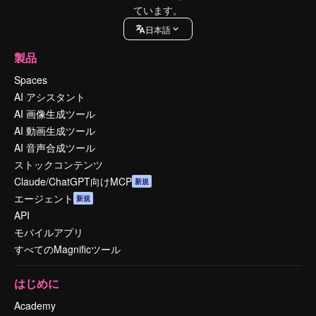
ています。
日本語
製品
Spaces
AI アシスタント
AI 画像生成ツール
AI 動画生成ツール
AI 音声合成ツール
ストックコンテンツ
Claude/ChatGPT向けMCP
新規
エージェント
新規
API
モバイルアプリ
すべてのMagnificツール
はじめに
Academy