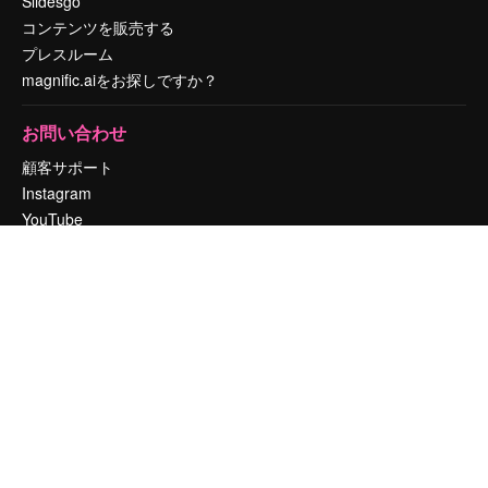
Slidesgo
コンテンツを販売する
プレスルーム
magnific.aiをお探しですか？
お問い合わせ
顧客サポート
Instagram
YouTube
LinkedIn
TikTok
Discord
X
Reddit
Copyright © 2010-
2026
Freepik Company S.L.U.
無断複写・転載を禁じま
す
.